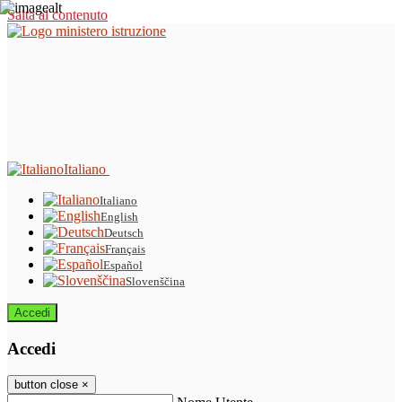
Salta al contenuto
Italiano
Italiano
English
Deutsch
Français
Español
Slovenščina
Accedi
Accedi
button close
×