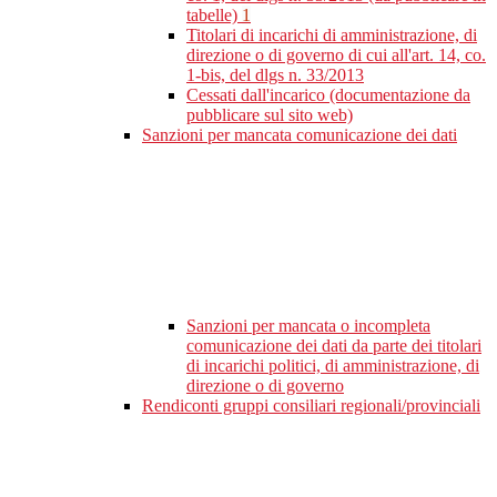
tabelle)
1
Titolari di incarichi di amministrazione, di
direzione o di governo di cui all'art. 14, co.
1-bis, del dlgs n. 33/2013
Cessati dall'incarico (documentazione da
pubblicare sul sito web)
Sanzioni per mancata comunicazione dei dati
Sanzioni per mancata o incompleta
comunicazione dei dati da parte dei titolari
di incarichi politici, di amministrazione, di
direzione o di governo
Rendiconti gruppi consiliari regionali/provinciali