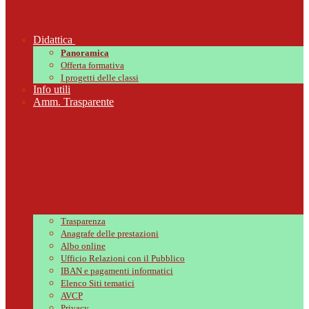
Didattica
Panoramica
Offerta formativa
I progetti delle classi
Info utili
Amm. Trasparente
Trasparenza
Anagrafe delle prestazioni
Albo online
Ufficio Relazioni con il Pubblico
IBAN e pagamenti informatici
Elenco Siti tematici
AVCP
Privacy