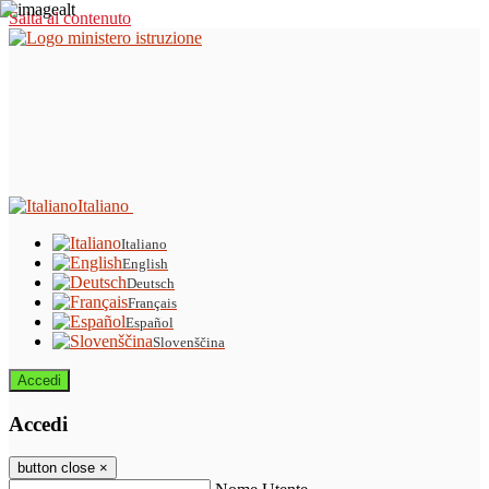
Salta al contenuto
Italiano
Italiano
English
Deutsch
Français
Español
Slovenščina
Accedi
Accedi
button close
×