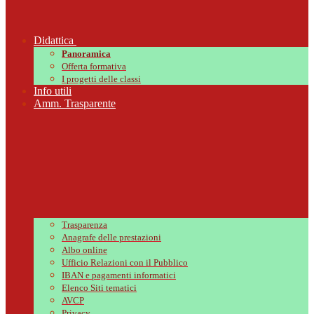
Didattica
Panoramica
Offerta formativa
I progetti delle classi
Info utili
Amm. Trasparente
Trasparenza
Anagrafe delle prestazioni
Albo online
Ufficio Relazioni con il Pubblico
IBAN e pagamenti informatici
Elenco Siti tematici
AVCP
Privacy