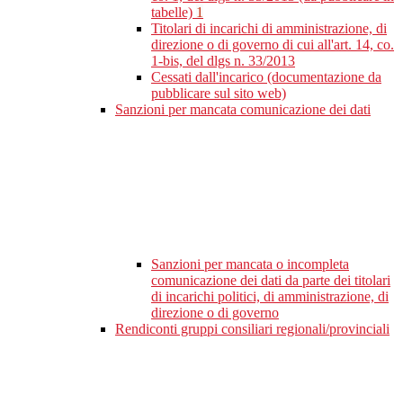
tabelle)
1
Titolari di incarichi di amministrazione, di
direzione o di governo di cui all'art. 14, co.
1-bis, del dlgs n. 33/2013
Cessati dall'incarico (documentazione da
pubblicare sul sito web)
Sanzioni per mancata comunicazione dei dati
Sanzioni per mancata o incompleta
comunicazione dei dati da parte dei titolari
di incarichi politici, di amministrazione, di
direzione o di governo
Rendiconti gruppi consiliari regionali/provinciali