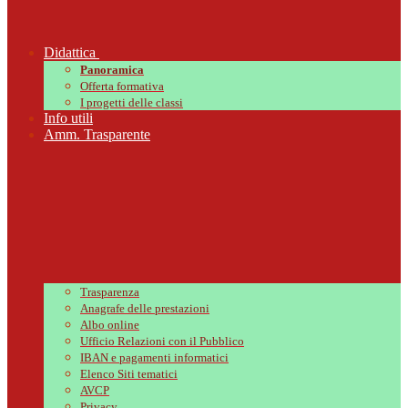
Didattica
Panoramica
Offerta formativa
I progetti delle classi
Info utili
Amm. Trasparente
Trasparenza
Anagrafe delle prestazioni
Albo online
Ufficio Relazioni con il Pubblico
IBAN e pagamenti informatici
Elenco Siti tematici
AVCP
Privacy