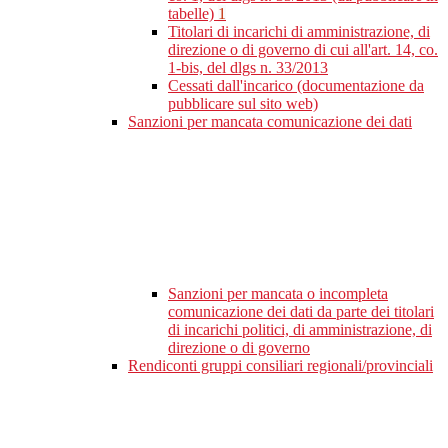
tabelle)
1
Titolari di incarichi di amministrazione, di
direzione o di governo di cui all'art. 14, co.
1-bis, del dlgs n. 33/2013
Cessati dall'incarico (documentazione da
pubblicare sul sito web)
Sanzioni per mancata comunicazione dei dati
Sanzioni per mancata o incompleta
comunicazione dei dati da parte dei titolari
di incarichi politici, di amministrazione, di
direzione o di governo
Rendiconti gruppi consiliari regionali/provinciali