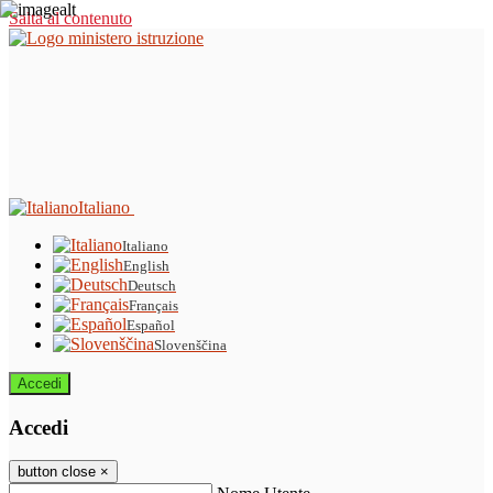
Salta al contenuto
Italiano
Italiano
English
Deutsch
Français
Español
Slovenščina
Accedi
Accedi
button close
×