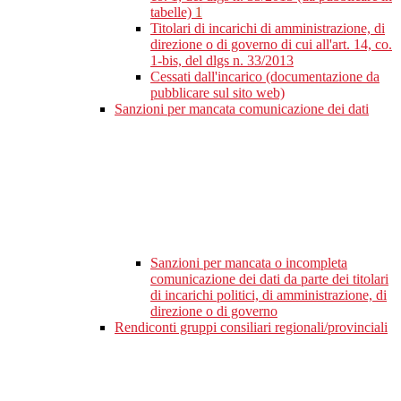
tabelle)
1
Titolari di incarichi di amministrazione, di
direzione o di governo di cui all'art. 14, co.
1-bis, del dlgs n. 33/2013
Cessati dall'incarico (documentazione da
pubblicare sul sito web)
Sanzioni per mancata comunicazione dei dati
Sanzioni per mancata o incompleta
comunicazione dei dati da parte dei titolari
di incarichi politici, di amministrazione, di
direzione o di governo
Rendiconti gruppi consiliari regionali/provinciali