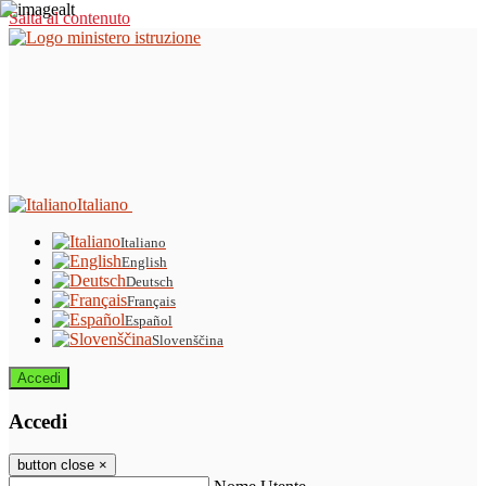
Salta al contenuto
Italiano
Italiano
English
Deutsch
Français
Español
Slovenščina
Accedi
Accedi
button close
×