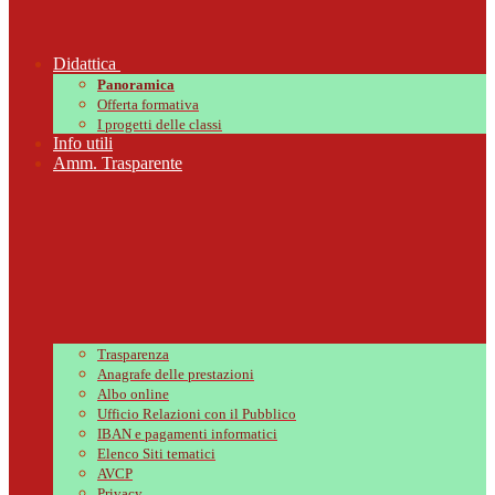
Didattica
Panoramica
Offerta formativa
I progetti delle classi
Info utili
Amm. Trasparente
Trasparenza
Anagrafe delle prestazioni
Albo online
Ufficio Relazioni con il Pubblico
IBAN e pagamenti informatici
Elenco Siti tematici
AVCP
Privacy