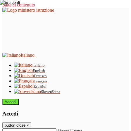
Salta al contenuto
Italiano
Italiano
English
Deutsch
Français
Español
Slovenščina
Accedi
Accedi
button close
×