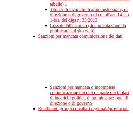
tabelle)
1
Titolari di incarichi di amministrazione, di
direzione o di governo di cui all'art. 14, co.
1-bis, del dlgs n. 33/2013
Cessati dall'incarico (documentazione da
pubblicare sul sito web)
Sanzioni per mancata comunicazione dei dati
Sanzioni per mancata o incompleta
comunicazione dei dati da parte dei titolari
di incarichi politici, di amministrazione, di
direzione o di governo
Rendiconti gruppi consiliari regionali/provinciali