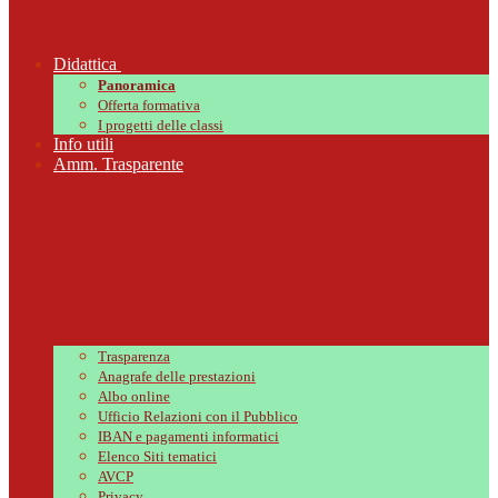
Didattica
Panoramica
Offerta formativa
I progetti delle classi
Info utili
Amm. Trasparente
Trasparenza
Anagrafe delle prestazioni
Albo online
Ufficio Relazioni con il Pubblico
IBAN e pagamenti informatici
Elenco Siti tematici
AVCP
Privacy