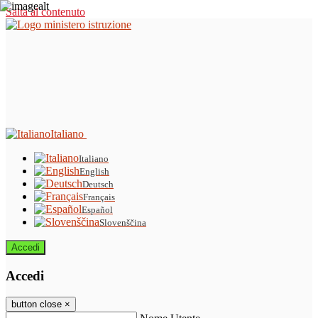
Salta al contenuto
Italiano
Italiano
English
Deutsch
Français
Español
Slovenščina
Accedi
Accedi
button close
×