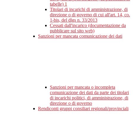
tabelle)
1
Titolari di incarichi di amministrazione, di
direzione o di governo di cui all'art. 14, co.
1-bis, del dlgs n. 33/2013
Cessati dall'incarico (documentazione da
pubblicare sul sito web)
Sanzioni per mancata comunicazione dei dati
Sanzioni per mancata o incompleta
comunicazione dei dati da parte dei titolari
di incarichi politici, di amministrazione, di
direzione o di governo
Rendiconti gruppi consiliari regionali/provinciali