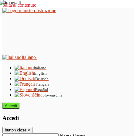
Salta al contenuto
Italiano
Italiano
English
Deutsch
Français
Español
Slovenščina
Accedi
Accedi
button close
×