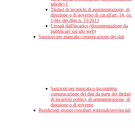
tabelle)
1
Titolari di incarichi di amministrazione, di
direzione o di governo di cui all'art. 14, co.
1-bis, del dlgs n. 33/2013
Cessati dall'incarico (documentazione da
pubblicare sul sito web)
Sanzioni per mancata comunicazione dei dati
Sanzioni per mancata o incompleta
comunicazione dei dati da parte dei titolari
di incarichi politici, di amministrazione, di
direzione o di governo
Rendiconti gruppi consiliari regionali/provinciali