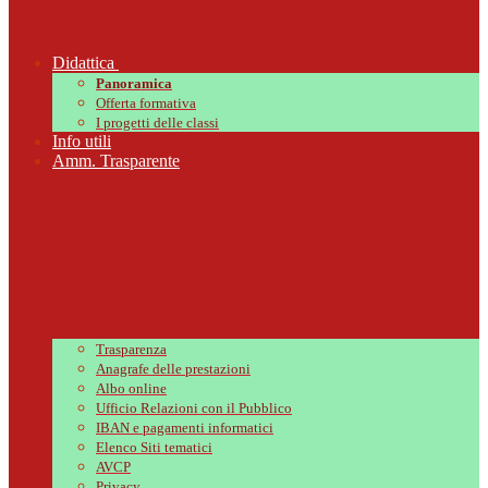
Didattica
Panoramica
Offerta formativa
I progetti delle classi
Info utili
Amm. Trasparente
Trasparenza
Anagrafe delle prestazioni
Albo online
Ufficio Relazioni con il Pubblico
IBAN e pagamenti informatici
Elenco Siti tematici
AVCP
Privacy