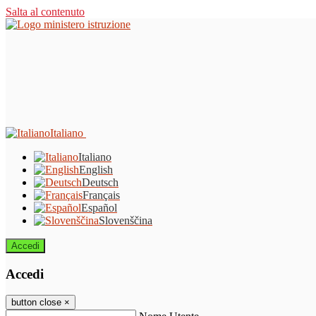
Salta al contenuto
Italiano
Italiano
English
Deutsch
Français
Español
Slovenščina
Accedi
Accedi
button close
×