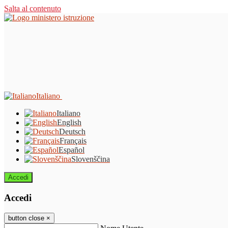
Salta al contenuto
Italiano
Italiano
English
Deutsch
Français
Español
Slovenščina
Accedi
Accedi
button close
×