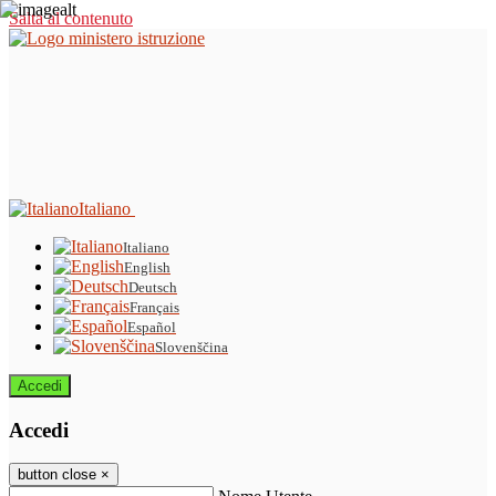
Salta al contenuto
Italiano
Italiano
English
Deutsch
Français
Español
Slovenščina
Accedi
Accedi
button close
×