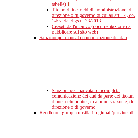
tabelle)
1
Titolari di incarichi di amministrazione, di
direzione o di governo di cui all'art. 14, co.
1-bis, del dlgs n. 33/2013
Cessati dall'incarico (documentazione da
pubblicare sul sito web)
Sanzioni per mancata comunicazione dei dati
Sanzioni per mancata o incompleta
comunicazione dei dati da parte dei titolari
di incarichi politici, di amministrazione, di
direzione o di governo
Rendiconti gruppi consiliari regionali/provinciali