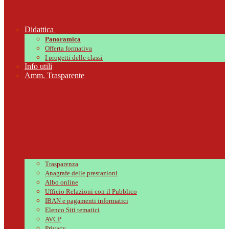
Didattica
Panoramica
Offerta formativa
I progetti delle classi
Info utili
Amm. Trasparente
Trasparenza
Anagrafe delle prestazioni
Albo online
Ufficio Relazioni con il Pubblico
IBAN e pagamenti informatici
Elenco Siti tematici
AVCP
Privacy