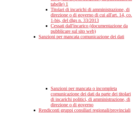
tabelle)
1
Titolari di incarichi di amministrazione, di
direzione o di governo di cui all'art. 14, co.
1-bis, del dlgs n. 33/2013
Cessati dall'incarico (documentazione da
pubblicare sul sito web)
Sanzioni per mancata comunicazione dei dati
Sanzioni per mancata o incompleta
comunicazione dei dati da parte dei titolari
di incarichi politici, di amministrazione, di
direzione o di governo
Rendiconti gruppi consiliari regionali/provinciali