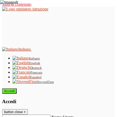
Salta al contenuto
Italiano
Italiano
English
Deutsch
Français
Español
Slovenščina
Accedi
Accedi
button close
×