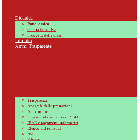
Didattica
Panoramica
Offerta formativa
I progetti delle classi
Info utili
Amm. Trasparente
Trasparenza
Anagrafe delle prestazioni
Albo online
Ufficio Relazioni con il Pubblico
IBAN e pagamenti informatici
Elenco Siti tematici
AVCP
Privacy