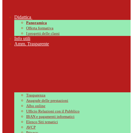
Didattica
Panoramica
Offerta formativa
I progetti delle classi
Info utili
Amm. Trasparente
Trasparenza
Anagrafe delle prestazioni
Albo online
Ufficio Relazioni con il Pubblico
IBAN e pagamenti informatici
Elenco Siti tematici
AVCP
Privacy