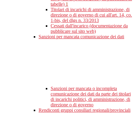
tabelle)
1
Titolari di incarichi di amministrazione, di
direzione o di governo di cui all'art. 14, co.
1-bis, del dlgs n. 33/2013
Cessati dall'incarico (documentazione da
pubblicare sul sito web)
Sanzioni per mancata comunicazione dei dati
Sanzioni per mancata o incompleta
comunicazione dei dati da parte dei titolari
di incarichi politici, di amministrazione, di
direzione o di governo
Rendiconti gruppi consiliari regionali/provinciali