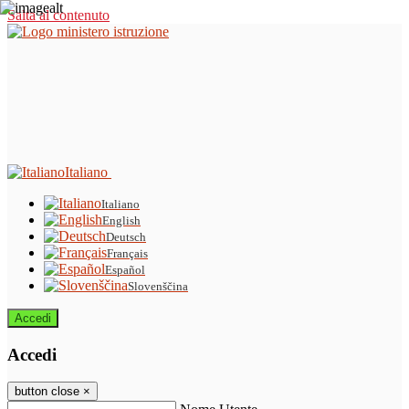
Salta al contenuto
Italiano
Italiano
English
Deutsch
Français
Español
Slovenščina
Accedi
Accedi
button close
×