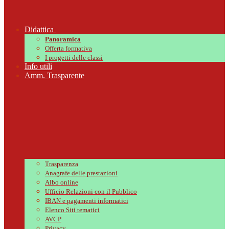
Didattica
Panoramica
Offerta formativa
I progetti delle classi
Info utili
Amm. Trasparente
Trasparenza
Anagrafe delle prestazioni
Albo online
Ufficio Relazioni con il Pubblico
IBAN e pagamenti informatici
Elenco Siti tematici
AVCP
Privacy