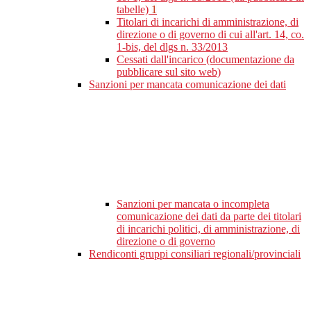
tabelle)
1
Titolari di incarichi di amministrazione, di
direzione o di governo di cui all'art. 14, co.
1-bis, del dlgs n. 33/2013
Cessati dall'incarico (documentazione da
pubblicare sul sito web)
Sanzioni per mancata comunicazione dei dati
Sanzioni per mancata o incompleta
comunicazione dei dati da parte dei titolari
di incarichi politici, di amministrazione, di
direzione o di governo
Rendiconti gruppi consiliari regionali/provinciali