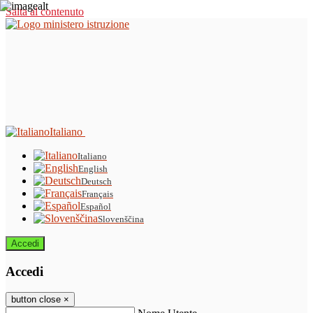
Salta al contenuto
Italiano
Italiano
English
Deutsch
Français
Español
Slovenščina
Accedi
Accedi
button close
×