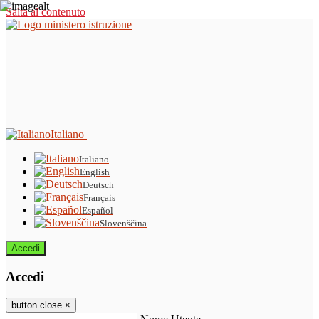
Salta al contenuto
Italiano
Italiano
English
Deutsch
Français
Español
Slovenščina
Accedi
Accedi
button close
×