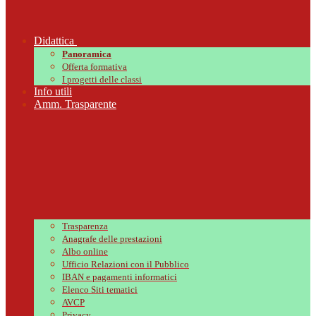
Didattica
Panoramica
Offerta formativa
I progetti delle classi
Info utili
Amm. Trasparente
Trasparenza
Anagrafe delle prestazioni
Albo online
Ufficio Relazioni con il Pubblico
IBAN e pagamenti informatici
Elenco Siti tematici
AVCP
Privacy