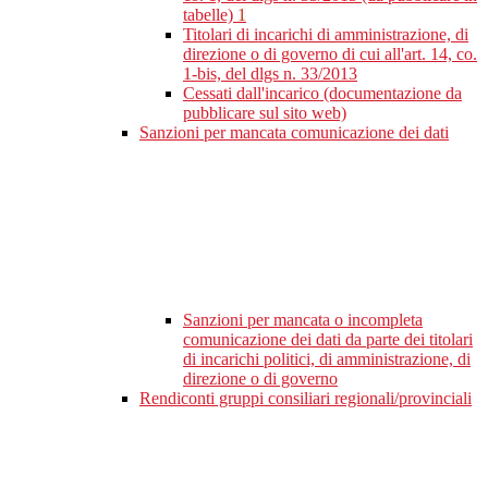
tabelle)
1
Titolari di incarichi di amministrazione, di
direzione o di governo di cui all'art. 14, co.
1-bis, del dlgs n. 33/2013
Cessati dall'incarico (documentazione da
pubblicare sul sito web)
Sanzioni per mancata comunicazione dei dati
Sanzioni per mancata o incompleta
comunicazione dei dati da parte dei titolari
di incarichi politici, di amministrazione, di
direzione o di governo
Rendiconti gruppi consiliari regionali/provinciali