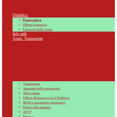
Didattica
Panoramica
Offerta formativa
I progetti delle classi
Info utili
Amm. Trasparente
Trasparenza
Anagrafe delle prestazioni
Albo online
Ufficio Relazioni con il Pubblico
IBAN e pagamenti informatici
Elenco Siti tematici
AVCP
Privacy