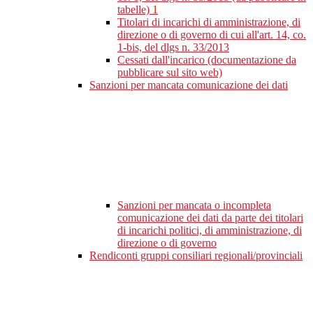
tabelle)
1
Titolari di incarichi di amministrazione, di
direzione o di governo di cui all'art. 14, co.
1-bis, del dlgs n. 33/2013
Cessati dall'incarico (documentazione da
pubblicare sul sito web)
Sanzioni per mancata comunicazione dei dati
Sanzioni per mancata o incompleta
comunicazione dei dati da parte dei titolari
di incarichi politici, di amministrazione, di
direzione o di governo
Rendiconti gruppi consiliari regionali/provinciali