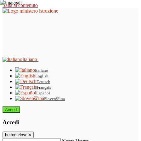
Salta al contenuto
Italiano
Italiano
English
Deutsch
Français
Español
Slovenščina
Accedi
Accedi
button close
×