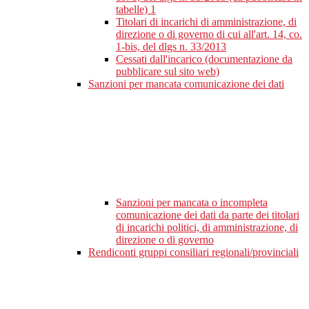
tabelle)
1
Titolari di incarichi di amministrazione, di
direzione o di governo di cui all'art. 14, co.
1-bis, del dlgs n. 33/2013
Cessati dall'incarico (documentazione da
pubblicare sul sito web)
Sanzioni per mancata comunicazione dei dati
Sanzioni per mancata o incompleta
comunicazione dei dati da parte dei titolari
di incarichi politici, di amministrazione, di
direzione o di governo
Rendiconti gruppi consiliari regionali/provinciali