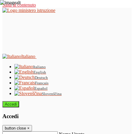
Salta al contenuto
Italiano
Italiano
English
Deutsch
Français
Español
Slovenščina
Accedi
Accedi
button close
×