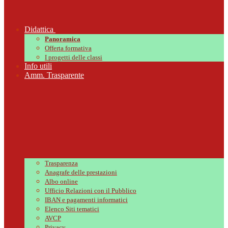
Didattica
Panoramica
Offerta formativa
I progetti delle classi
Info utili
Amm. Trasparente
Trasparenza
Anagrafe delle prestazioni
Albo online
Ufficio Relazioni con il Pubblico
IBAN e pagamenti informatici
Elenco Siti tematici
AVCP
Privacy