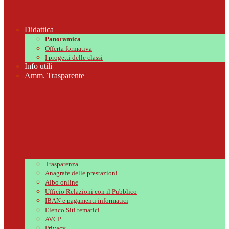
Didattica
Panoramica
Offerta formativa
I progetti delle classi
Info utili
Amm. Trasparente
Trasparenza
Anagrafe delle prestazioni
Albo online
Ufficio Relazioni con il Pubblico
IBAN e pagamenti informatici
Elenco Siti tematici
AVCP
Privacy