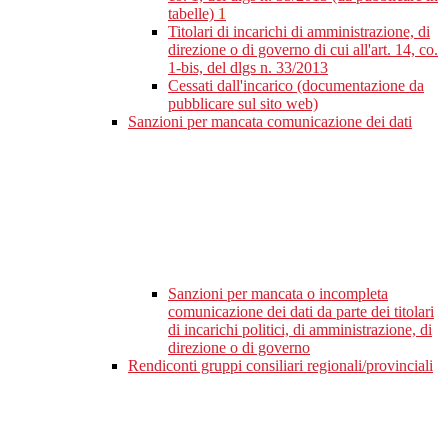
tabelle)
1
Titolari di incarichi di amministrazione, di
direzione o di governo di cui all'art. 14, co.
1-bis, del dlgs n. 33/2013
Cessati dall'incarico (documentazione da
pubblicare sul sito web)
Sanzioni per mancata comunicazione dei dati
Sanzioni per mancata o incompleta
comunicazione dei dati da parte dei titolari
di incarichi politici, di amministrazione, di
direzione o di governo
Rendiconti gruppi consiliari regionali/provinciali