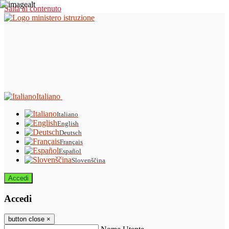
Salta al contenuto
Italiano
Italiano
English
Deutsch
Français
Español
Slovenščina
Accedi
Accedi
button close
×