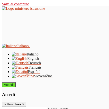
Salta al contenuto
Italiano
Italiano
English
Deutsch
Français
Español
Slovenščina
Accedi
Accedi
button close
×