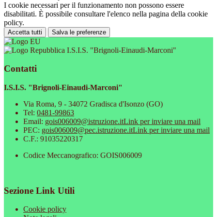
I cookie necessari per il funzionamento non possono essere
disabilitati. È possibile consultare l'elenco nella pagina della cookie
policy.
Accetta tutti
Salva le preferenze
I.S.I.S. "Brignoli-Einaudi-Marconi"
Contatti
I.S.I.S. "Brignoli-Einaudi-Marconi"
Via Roma, 9 - 34072 Gradisca d'Isonzo (GO)
Tel:
0481-99863
Email:
gois006009@istruzione.it
Link per inviare una mail
PEC:
gois006009@pec.istruzione.it
Link per inviare una mail
C.F.: 91035220317
Codice Meccanografico: GOIS006009
Sezione Link Utili
Cookie policy