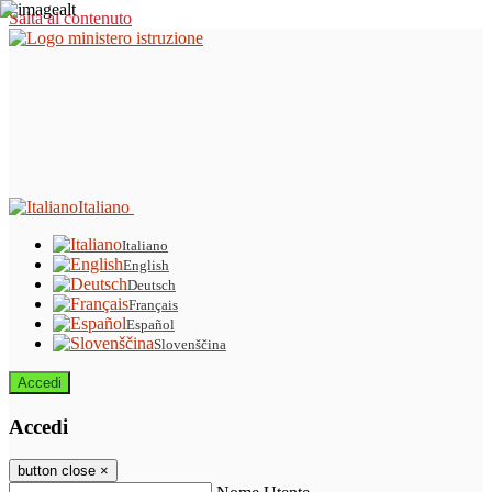
Salta al contenuto
Italiano
Italiano
English
Deutsch
Français
Español
Slovenščina
Accedi
Accedi
button close
×