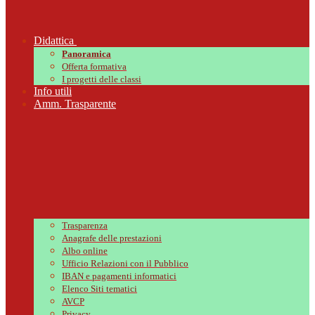
Didattica
Panoramica
Offerta formativa
I progetti delle classi
Info utili
Amm. Trasparente
Trasparenza
Anagrafe delle prestazioni
Albo online
Ufficio Relazioni con il Pubblico
IBAN e pagamenti informatici
Elenco Siti tematici
AVCP
Privacy