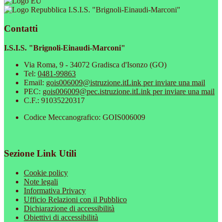
I.S.I.S. "Brignoli-Einaudi-Marconi"
Contatti
I.S.I.S. "Brignoli-Einaudi-Marconi"
Via Roma, 9 - 34072 Gradisca d'Isonzo (GO)
Tel:
0481-99863
Email:
gois006009@istruzione.it
Link per inviare una mail
PEC:
gois006009@pec.istruzione.it
Link per inviare una mail
C.F.: 91035220317
Codice Meccanografico: GOIS006009
Sezione Link Utili
Cookie policy
Note legali
Informativa Privacy
Ufficio Relazioni con il Pubblico
Dichiarazione di accessibilità
Obiettivi di accessibilità