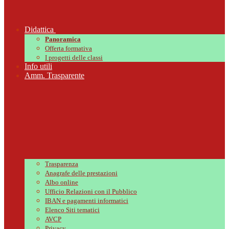
Didattica
Panoramica
Offerta formativa
I progetti delle classi
Info utili
Amm. Trasparente
Trasparenza
Anagrafe delle prestazioni
Albo online
Ufficio Relazioni con il Pubblico
IBAN e pagamenti informatici
Elenco Siti tematici
AVCP
Privacy