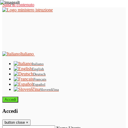
Salta al contenuto
Italiano
Italiano
English
Deutsch
Français
Español
Slovenščina
Accedi
Accedi
button close
×