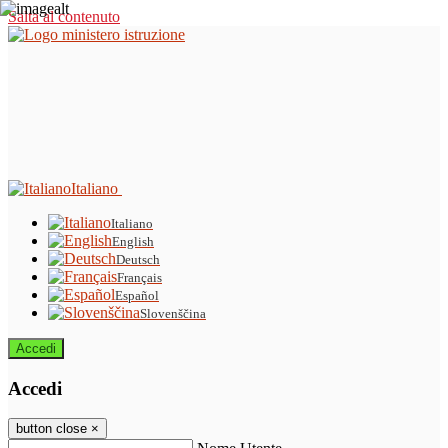
Salta al contenuto
Italiano
Italiano
English
Deutsch
Français
Español
Slovenščina
Accedi
Accedi
button close
×