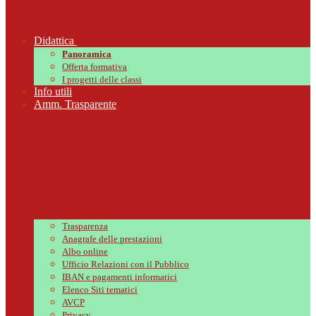
Didattica
Panoramica
Offerta formativa
I progetti delle classi
Info utili
Amm. Trasparente
Trasparenza
Anagrafe delle prestazioni
Albo online
Ufficio Relazioni con il Pubblico
IBAN e pagamenti informatici
Elenco Siti tematici
AVCP
Privacy