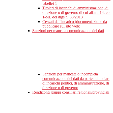
tabelle)
1
Titolari di incarichi di amministrazione, di
direzione o di governo di cui all'art. 14, co.
1-bis, del dlgs n. 33/2013
Cessati dall'incarico (documentazione da
pubblicare sul sito web)
Sanzioni per mancata comunicazione dei dati
Sanzioni per mancata o incompleta
comunicazione dei dati da parte dei titolari
di incarichi politici, di amministrazione, di
direzione o di governo
Rendiconti gruppi consiliari regionali/provinciali