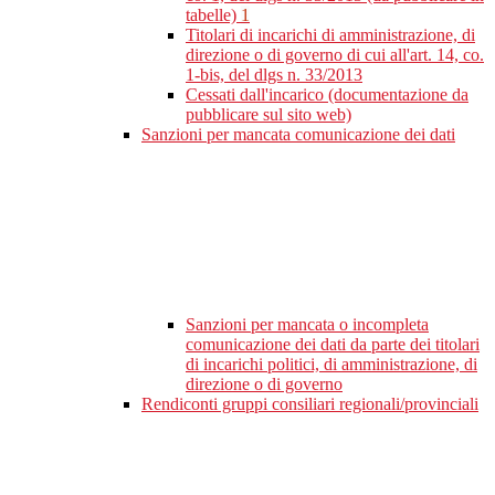
tabelle)
1
Titolari di incarichi di amministrazione, di
direzione o di governo di cui all'art. 14, co.
1-bis, del dlgs n. 33/2013
Cessati dall'incarico (documentazione da
pubblicare sul sito web)
Sanzioni per mancata comunicazione dei dati
Sanzioni per mancata o incompleta
comunicazione dei dati da parte dei titolari
di incarichi politici, di amministrazione, di
direzione o di governo
Rendiconti gruppi consiliari regionali/provinciali