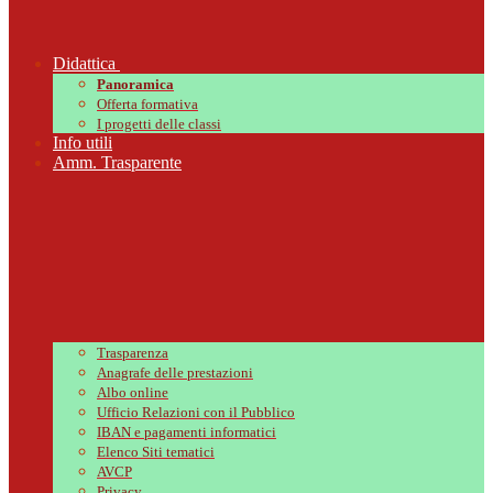
Didattica
Panoramica
Offerta formativa
I progetti delle classi
Info utili
Amm. Trasparente
Trasparenza
Anagrafe delle prestazioni
Albo online
Ufficio Relazioni con il Pubblico
IBAN e pagamenti informatici
Elenco Siti tematici
AVCP
Privacy