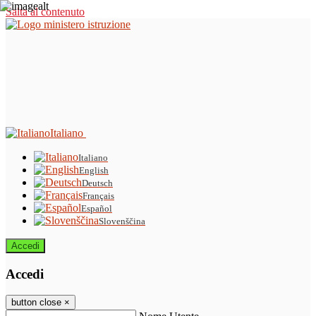
Salta al contenuto
Italiano
Italiano
English
Deutsch
Français
Español
Slovenščina
Accedi
Accedi
button close
×