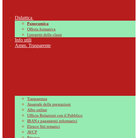
Didattica
Panoramica
Offerta formativa
I progetti delle classi
Info utili
Amm. Trasparente
Trasparenza
Anagrafe delle prestazioni
Albo online
Ufficio Relazioni con il Pubblico
IBAN e pagamenti informatici
Elenco Siti tematici
AVCP
Privacy