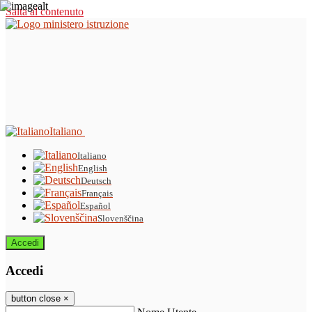
Salta al contenuto
Italiano
Italiano
English
Deutsch
Français
Español
Slovenščina
Accedi
Accedi
button close
×