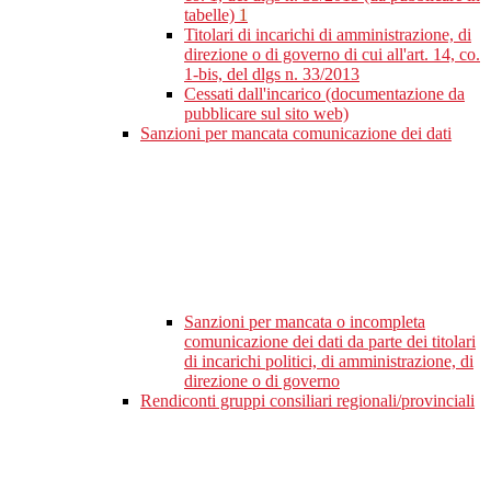
tabelle)
1
Titolari di incarichi di amministrazione, di
direzione o di governo di cui all'art. 14, co.
1-bis, del dlgs n. 33/2013
Cessati dall'incarico (documentazione da
pubblicare sul sito web)
Sanzioni per mancata comunicazione dei dati
Sanzioni per mancata o incompleta
comunicazione dei dati da parte dei titolari
di incarichi politici, di amministrazione, di
direzione o di governo
Rendiconti gruppi consiliari regionali/provinciali