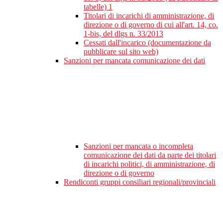
tabelle)
1
Titolari di incarichi di amministrazione, di
direzione o di governo di cui all'art. 14, co.
1-bis, del dlgs n. 33/2013
Cessati dall'incarico (documentazione da
pubblicare sul sito web)
Sanzioni per mancata comunicazione dei dati
Sanzioni per mancata o incompleta
comunicazione dei dati da parte dei titolari
di incarichi politici, di amministrazione, di
direzione o di governo
Rendiconti gruppi consiliari regionali/provinciali