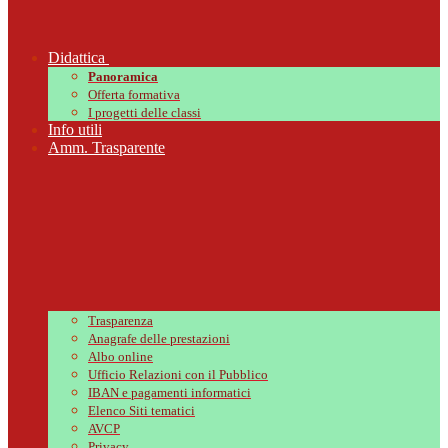
Didattica
Panoramica
Offerta formativa
I progetti delle classi
Info utili
Amm. Trasparente
Trasparenza
Anagrafe delle prestazioni
Albo online
Ufficio Relazioni con il Pubblico
IBAN e pagamenti informatici
Elenco Siti tematici
AVCP
Privacy