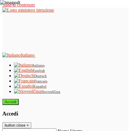
Salta al contenuto
Italiano
Italiano
English
Deutsch
Français
Español
Slovenščina
Accedi
Accedi
button close
×