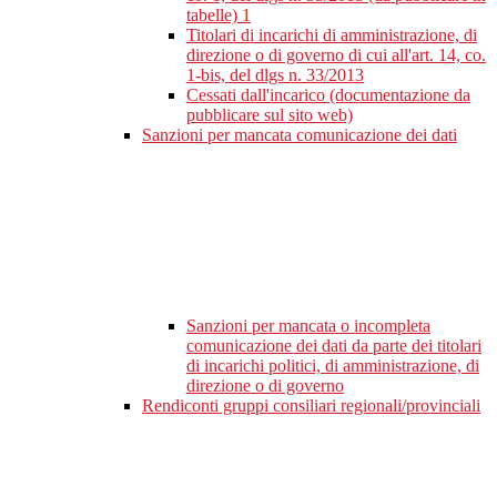
tabelle)
1
Titolari di incarichi di amministrazione, di
direzione o di governo di cui all'art. 14, co.
1-bis, del dlgs n. 33/2013
Cessati dall'incarico (documentazione da
pubblicare sul sito web)
Sanzioni per mancata comunicazione dei dati
Sanzioni per mancata o incompleta
comunicazione dei dati da parte dei titolari
di incarichi politici, di amministrazione, di
direzione o di governo
Rendiconti gruppi consiliari regionali/provinciali