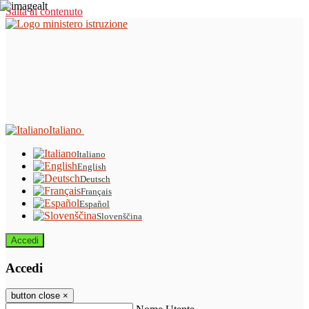
Salta al contenuto
Italiano
Italiano
English
Deutsch
Français
Español
Slovenščina
Accedi
Accedi
button close
×