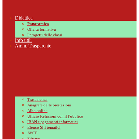
Didattica
Panoramica
Offerta formativa
I progetti delle classi
Info utili
Amm. Trasparente
Trasparenza
Anagrafe delle prestazioni
Albo online
Ufficio Relazioni con il Pubblico
IBAN e pagamenti informatici
Elenco Siti tematici
AVCP
Privacy